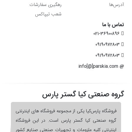
آدرس‌ها
رهگیری سفارشات
شعب تیپاکس
تماس با ما
021-36900896
09190972803
09190972803
info[@]parskia.com
گروه صنعتی کیا گستر پارس
فروشگاه پارس‌کیا یکی از مجموعه فروشگاه های اینترنتی
گروه صنعتی کیا گستر پارس است. در این فروشگاه
اینترنتی کلیه ملزومات و تجهیزات صنعتی صنایع کشور