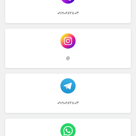
09190972803
@
09190972803