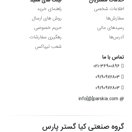
خدمات مشتریان
لینک های مفید
اطلاعات شخصی
راهنمای خرید
سفارش‌ها
روش های ارسال
رسیدهای مالی
حریم خصوصی
آدرس‌ها
رهگیری سفارشات
شعب تیپاکس
تماس با ما
021-36900896
09190972803
09190972803
info[@]parskia.com
گروه صنعتی کیا گستر پارس