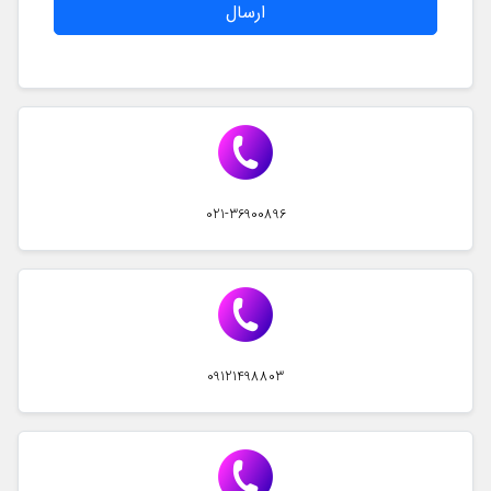
ارسال
021-36900896
09121498803