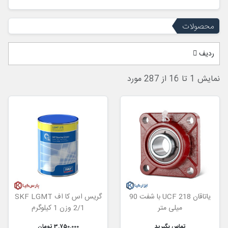
محصولات
ردیف
نمایش 1 تا 16 از 287 مورد
یاتاقان UCF 218 با شفت 90
گریس اس کا اف SKF LGMT
میلی متر
2/1 وزن 1 کیلوگرم
تماس بگیرید
3,750,000 تومان