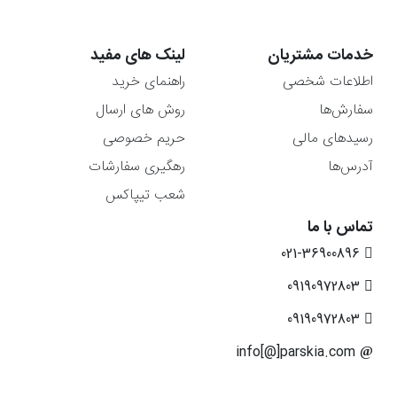
خدمات مشتریان
لینک های مفید
اطلاعات شخصی
راهنمای خرید
سفارش‌ها
روش های ارسال
رسیدهای مالی
حریم خصوصی
آدرس‌ها
رهگیری سفارشات
شعب تیپاکس
تماس با ما
021-36900896
09190972803
09190972803
info[@]parskia.com