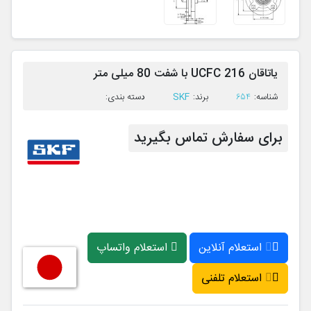
یاتاقان UCFC 216 با شفت 80 میلی متر
SKF
ﺷﻨﺎﺳﻪ:
654
ﺑﺮﻧﺪ:
ﺩﺳﺘﻪ ﺑﻨﺪی:
برای سفارش تماس بگیرید
استعلام آنلاین
استعلام واتساپ
استعلام تلفنی