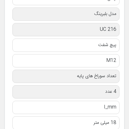
مدل بلبرینگ
UC 216
پیچ شفت
M12
تعداد سوراخ های پایه
4 عدد
I_mm
18 میلی متر