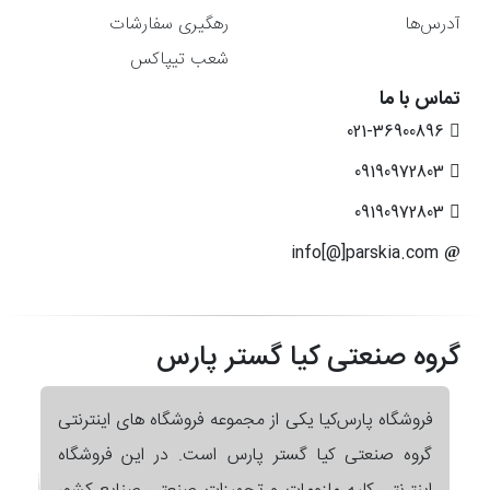
آدرس‌ها
رهگیری سفارشات
شعب تیپاکس
تماس با ما
021-36900896
09190972803
09190972803
info[@]parskia.com
گروه صنعتی کیا گستر پارس
فروشگاه پارس‌کیا یکی از مجموعه فروشگاه های اینترنتی
گروه صنعتی کیا گستر پارس است. در این فروشگاه