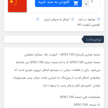
افزودن به سبد خرید

موجود در انبار
ارسال به سراسر ایران
تضمین کیفیت کالا
توضیحات
تسمه شیاری (دینام) 6PK1199 – کیفیت بالا، عملکرد مطمئن
تسمه شیاری 6PK1199 که با نام تسمه دینام 6PK1199 نیز شناخته
می‌شود، یکی از قطعات حیاتی در سیستم انتقال نیروی خودرو است که
وظیفه‌ی انتقال قدرت از میل‌لنگ به اجزایی مانند دینام، پمپ هیدرولیک
فرمان، کمپرسور کولر و واتر پمپ را برعهده دارد.
مشخصات فنی تسمه 6PK1199:
کد تسمه: 6PK1199