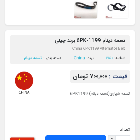
تسمه دینام 6PK-1199 برند چینی
China 6PK1199 Alternator Belt
China
تسمه دینام
ﺷﻨﺎﺳﻪ:
6151
ﺑﺮﻧﺪ:
ﺩﺳﺘﻪ ﺑﻨﺪی:
قیمت :
700,000 تومان
تسمه شیاری(تسمه دینام) 6PK1199
تعداد