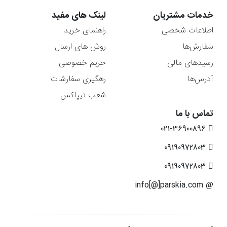
خدمات مشتریان
لینک های مفید
اطلاعات شخصی
راهنمای خرید
سفارش‌ها
روش های ارسال
رسیدهای مالی
حریم خصوصی
آدرس‌ها
رهگیری سفارشات
شعب تیپاکس
تماس با ما
021-36900896
09190972803
09190972803
info[@]parskia.com