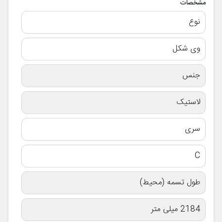
مشخصات
نوع
وی شکل
جنس
لاستیک
سری
C
طول تسمه (محیط)
2184 میلی متر