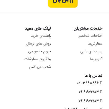
خدمات مشتریان
لینک های مفید
اطلاعات شخصی
راهنمای خرید
سفارش‌ها
روش های ارسال
رسیدهای مالی
حریم خصوصی
آدرس‌ها
رهگیری سفارشات
شعب تیپاکس
تماس با ما
021-36900896
09190972803
09190972803