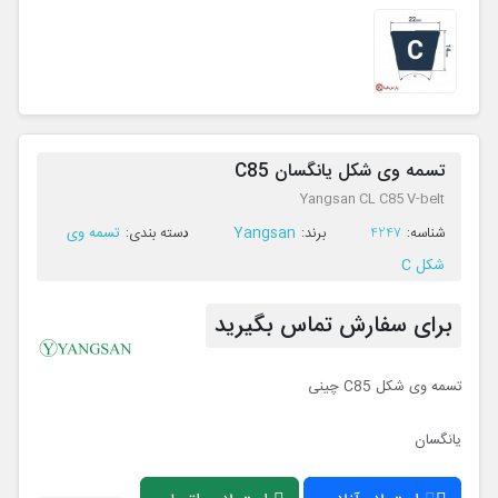
تسمه وی شکل یانگسان C85
Yangsan CL C85 V-belt
Yangsan
تسمه وی
ﺷﻨﺎﺳﻪ:
4247
ﺑﺮﻧﺪ:
ﺩﺳﺘﻪ ﺑﻨﺪی:
شکل C
برای سفارش تماس بگیرید
تسمه وی شکل C85 چینی
یانگسان