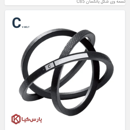
تسمه وی شکل یانگسان C85