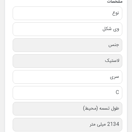
مشخصات
نوع
وی شکل
جنس
لاستیک
سری
C
طول تسمه (محیط)
2134 میلی متر