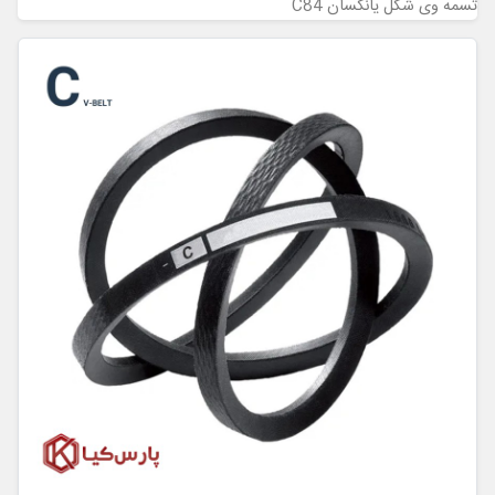
تسمه وی شکل یانگسان C84