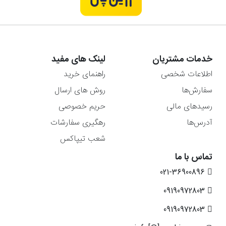
خدمات مشتریان
لینک های مفید
اطلاعات شخصی
راهنمای خرید
سفارش‌ها
روش های ارسال
رسیدهای مالی
حریم خصوصی
آدرس‌ها
رهگیری سفارشات
شعب تیپاکس
تماس با ما
021-36900896
09190972803
09190972803