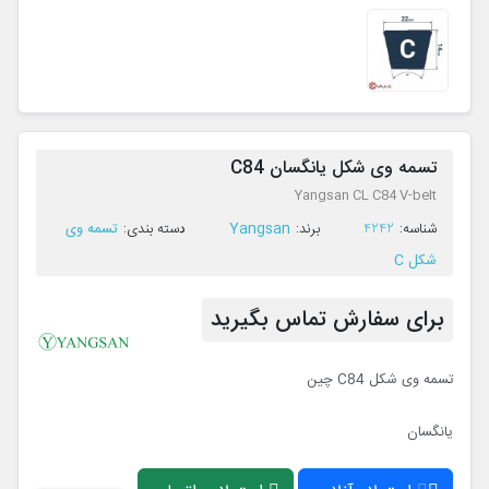
تسمه وی شکل یانگسان C84
Yangsan CL C84 V-belt
Yangsan
تسمه وی
ﺷﻨﺎﺳﻪ:
4242
ﺑﺮﻧﺪ:
ﺩﺳﺘﻪ ﺑﻨﺪی:
شکل C
برای سفارش تماس بگیرید
تسمه وی شکل C84 چین
یانگسان