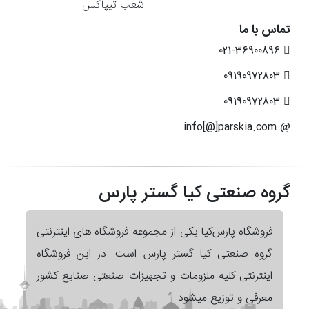
شعب تیپاکس
تماس با ما
021-36900896
09190972803
09190972803
info[@]parskia.com
گروه صنعتی کیا گستر پارس
فروشگاه پارس‌کیا یکی از مجموعه فروشگاه های اینترنتی
گروه صنعتی کیا گستر پارس است. در این فروشگاه
اینترنتی کلیه ملزومات و تجهیزات صنعتی صنایع کشور
معرفی و توزیع میشود