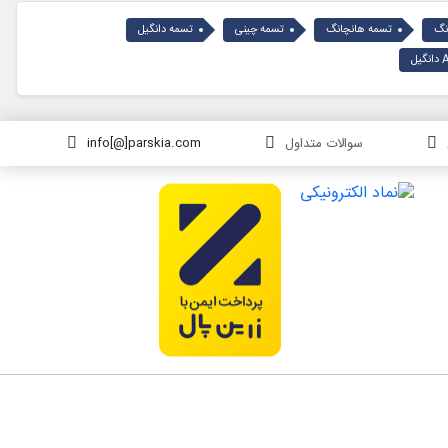
نگ
تسمه هانچانگ
تسمه چینی
تسمه دانگیل
سوالات متداول
info[@]parskia.com