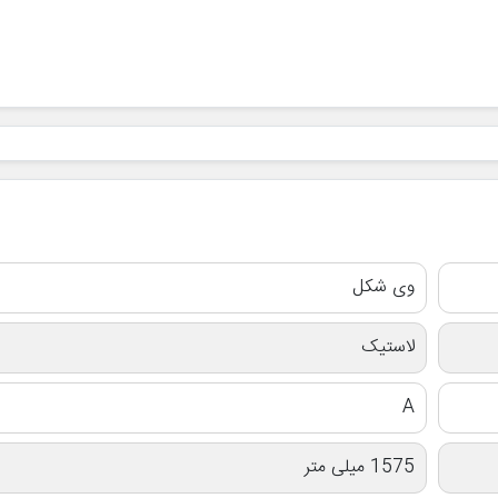
وی شکل
لاستیک
A
1575 میلی متر