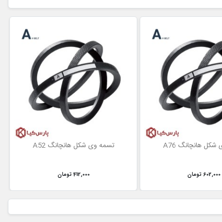
شکل هانچانگ A76
تسمه وی شکل هانچانگ A52
602,000 تومان
412,000 تومان