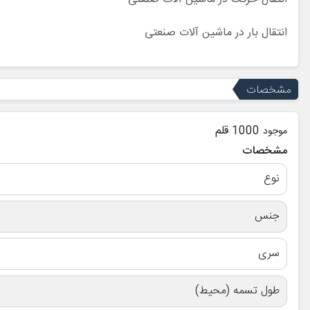
انتقال بار در ماشین آلات صنعتی
مشخصات
1000 قلم
موجود
مشخصات
نوع
جنس
سری
طول تسمه (محیط)