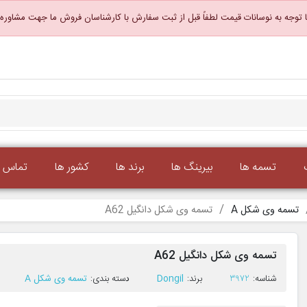
 توجه به نوسانات قیمت لطفاً قبل از ثبت سفارش با کارشناسان فروش ما جهت مشاوره
تسمه ها
بیرینگ ها
برند ها
کشور ها
تماس با
تسمه وی شکل A
تسمه وی شکل دانگیل A62
تسمه وی شکل دانگیل A62
ﺷﻨﺎﺳﻪ:
3972
ﺑﺮﻧﺪ:
Dongil
ﺩﺳﺘﻪ ﺑﻨﺪی:
تسمه وی شکل A