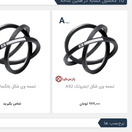
16 محصول مشابه در همین شاخه
تسمه وی شکل اینتروتک A92
تسمه وی شکل یانگسان 8
977,000 تومان
تماس بگیرید
برچسب ها