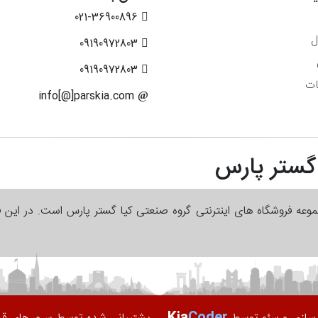
021-36900896
ل
09190972803
09190972803
ات
info[@]parskia.com
 گستر پارس
جموعه فروشگاه های اینترنتی گروه صنعتی کیا گستر پارس است. در این 