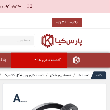
مشتریان گرامی با
021-36900896
دسته بندی ها
بلاگ
خانه
تسمه ها
تسمه وی شکل
تسمه های وی شکل کلاسیک