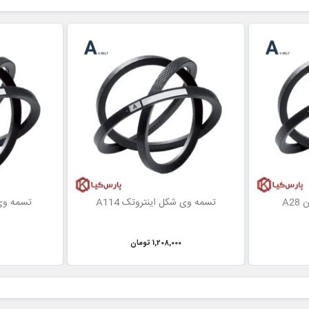
A2
تسمه وی شکل اینتروتک A114
تسمه وی 
1,208,000 تومان