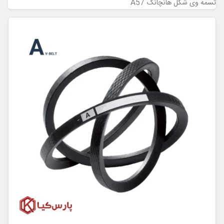
تسمه وی شکل هانچانگ A57