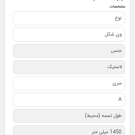
مشخصات
نوع
وی شکل
جنس
لاستیک
سری
A
طول تسمه (محیط)
1450 میلی متر