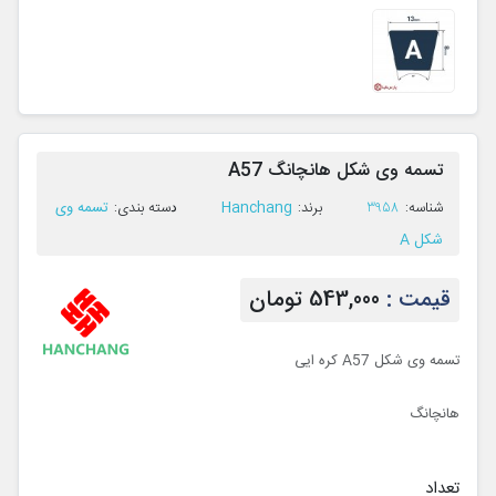
تسمه وی شکل هانچانگ A57
Hanchang
تسمه وی
ﺷﻨﺎﺳﻪ:
3958
ﺑﺮﻧﺪ:
ﺩﺳﺘﻪ ﺑﻨﺪی:
شکل A
قیمت :
543,000 تومان
تسمه وی شکل A57 کره ایی
هانچانگ
تعداد