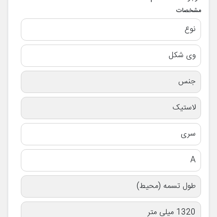
مشخصات
نوع
وی شکل
جنس
لاستیک
سری
A
طول تسمه (محیط)
1320 میلی متر