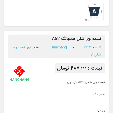
تسمه وی شکل هانچانگ A52
Hanchang
تسمه وی
ﺷﻨﺎﺳﻪ:
3943
ﺑﺮﻧﺪ:
ﺩﺳﺘﻪ ﺑﻨﺪی:
شکل A
قیمت :
487,000 تومان
تسمه وی شکل A52 کره ایی
هانچانگ
تعداد