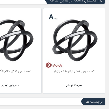
16 محصول مشابه در همین شاخه
تسمه وی شکل اینتروتک A68
تسمه وی شکل هانچانگ 104
714,000 تومان
832,000 تومان
برچسب ها