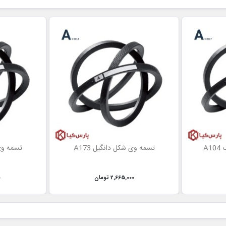
A
تسمه وی شکل دانگیل A173
تسمه وی 
2,665,000 تومان
0