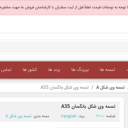
 توجه به نوسانات قیمت لطفاً قبل از ثبت سفارش با کارشناسان فروش ما جهت مشاوره
تسمه ها
بیرینگ ها
برند ها
کشور ها
تماس با
تسمه وی شکل A
تسمه وی شکل یانگسان A35
تسمه وی شکل یانگسان A35
ﺷﻨﺎﺳﻪ:
3890
ﺑﺮﻧﺪ:
Yangsan
ﺩﺳﺘﻪ ﺑﻨﺪی:
تسمه وی شکل A