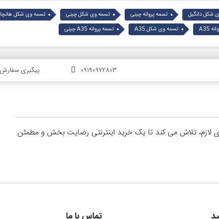
 شکل دانگیل
تسمه پروانه چینی
تسمه وی شکل چینی
تسمه وی شکل هانچا
ه A35
تسمه وی شکل A35
تسمه پروانه A35 چینی
09190972803
پیگیری سفارش
های لازم، تلاش می کند تا یک خرید اینترنتی رضایت بخش و مطمئن
د
تماس با ما