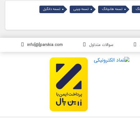
نگ
تسمه هانچانگ
تسمه چینی
تسمه دانگیل
سوالات متداول
info[@]parskia.com