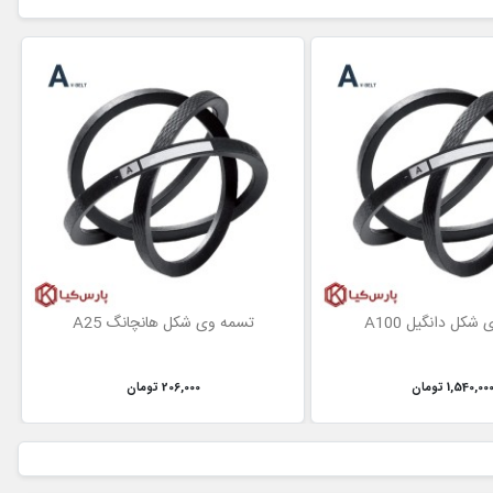
شکل دانگیل A100
تسمه وی شکل هانچانگ A25
1,540,00 تومان
206,000 تومان