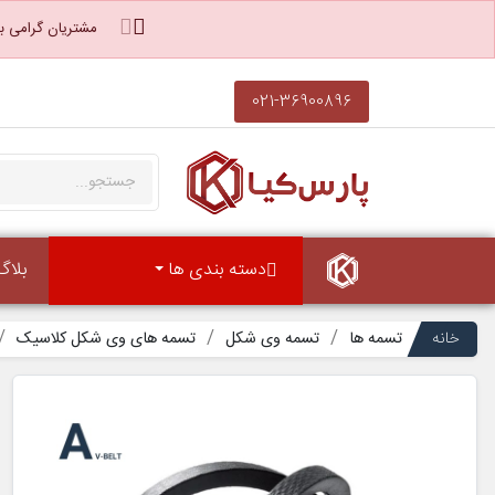
مشتریان گرامی با
021-36900896
دسته بندی ها
بلاگ
خانه
تسمه ها
تسمه وی شکل
تسمه های وی شکل کلاسیک