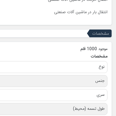
انتقال بار در ماشین آلات صنعتی
مشخصات
1000 قلم
موجود
مشخصات
نوع
جنس
سری
طول تسمه (محیط)