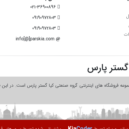
021-36900896
ل
09190972803
09190972803
ات
info[@]parskia.com
 گستر پارس
جموعه فروشگاه های اینترنتی گروه صنعتی کیا گستر پارس است. در این 