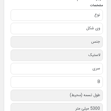
مشخصات
نوع
وی شکل
جنس
لاستیک
سری
B
طول تسمه (محیط)
5300 میلی متر