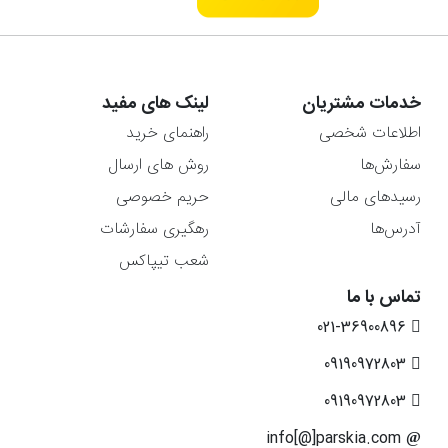
خدمات مشتریان
لینک های مفید
اطلاعات شخصی
راهنمای خرید
سفارش‌ها
روش های ارسال
رسیدهای مالی
حریم خصوصی
آدرس‌ها
رهگیری سفارشات
شعب تیپاکس
تماس با ما
021-36900896
09190972803
09190972803
info[@]parskia.com