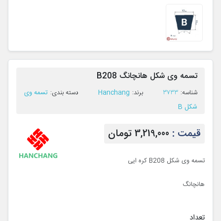
تسمه وی شکل هانچانگ B208
Hanchang
تسمه وی
ﺷﻨﺎﺳﻪ:
3733
ﺑﺮﻧﺪ:
ﺩﺳﺘﻪ ﺑﻨﺪی:
شکل B
قیمت :
3,219,000 تومان
تسمه وی شکل B208 کره ایی
هانچانگ
تعداد