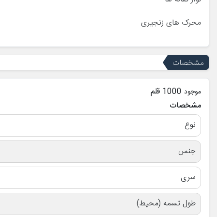
محرک های زنجیری
مشخصات
1000 قلم
موجود
مشخصات
نوع
جنس
سری
طول تسمه (محیط)