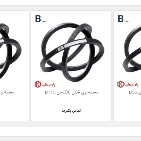
B5
تسمه وی شکل یانگسان B115
تسمه وی 
تماس بگیرید