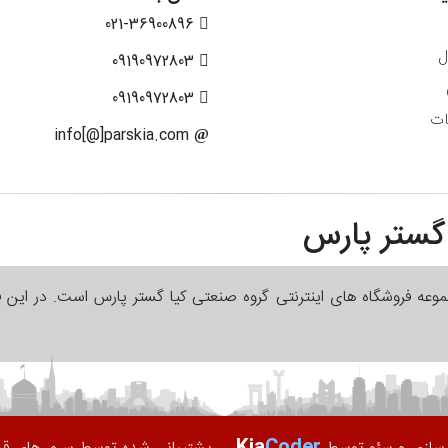
021-36900896
ل
09190972803
09190972803
ات
info[@]parskia.com
 گستر پارس
جموعه فروشگاه های اینترنتی گروه صنعتی کیا گستر پارس است. در این 