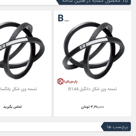
16 محصول مشابه در همین شاخه
تسمه وی شکل دانگیل B144
تسمه وی شکل یانگسان 6
3,190,000 تومان
تماس بگیرید
برچسب ها