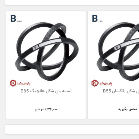
شکل یانگسان B55
تسمه وی شکل هانچانگ B85
تماس بگیرید
1,136,000 تومان