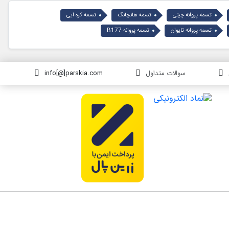
تسمه پروانه چینی
تسمه هانچانگ
تسمه کره ایی
تسمه پروانه تایوان
تسمه پروانه B177
سوالات متداول
info[@]parskia.com