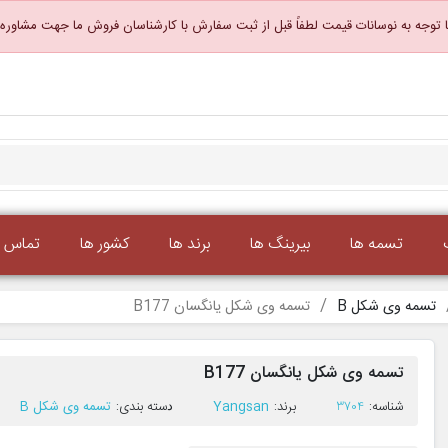
 توجه به نوسانات قیمت لطفاً قبل از ثبت سفارش با کارشناسان فروش ما جهت مشاوره
تسمه ها
بیرینگ ها
برند ها
کشور ها
تماس با
تسمه وی شکل B
تسمه وی شکل یانگسان B177
تسمه وی شکل یانگسان B177
ﺷﻨﺎﺳﻪ:
3704
ﺑﺮﻧﺪ:
Yangsan
ﺩﺳﺘﻪ ﺑﻨﺪی:
تسمه وی شکل B