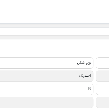
وی شکل
لاستیک
B