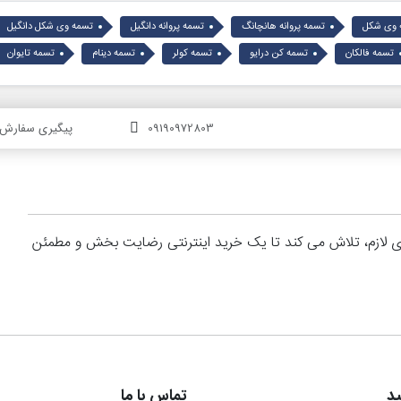
 وی شکل
تسمه پروانه هانچانگ
تسمه پروانه دانگیل
تسمه وی شکل دانگیل
تسمه فالکان
تسمه کن درایو
تسمه کولر
تسمه دینام
تسمه تایوان
09190972803
پیگیری سفارش
های لازم، تلاش می کند تا یک خرید اینترنتی رضایت بخش و مطمئن
د
تماس با ما