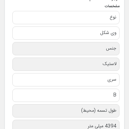
مشخصات
نوع
وی شکل
جنس
لاستیک
سری
B
طول تسمه (محیط)
4394 میلی متر