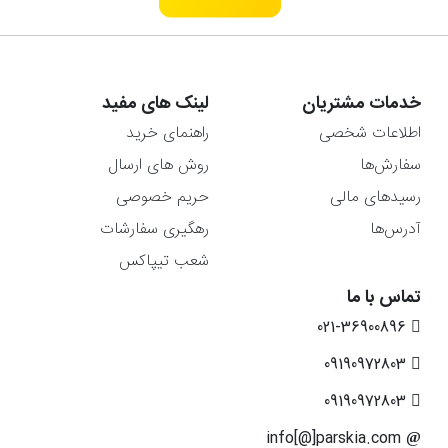
خدمات مشتریان
لینک های مفید
اطلاعات شخصی
راهنمای خرید
سفارش‌ها
روش های ارسال
رسیدهای مالی
حریم خصوصی
آدرس‌ها
رهگیری سفارشات
شعب تیپاکس
تماس با ما
021-36900896
09190972803
09190972803
info[@]parskia.com