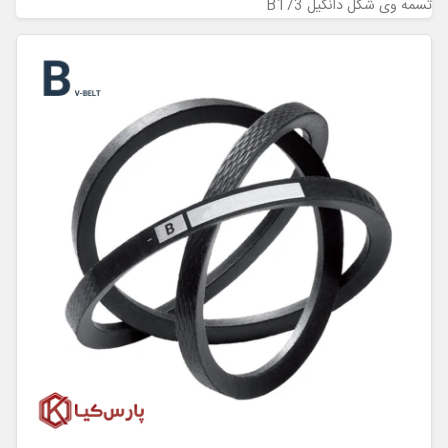
تسمه وی شکل دانگیل B173