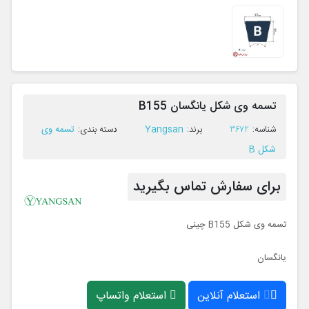
تسمه وی شکل یانگسان B155
Yangsan
تسمه وی
ﺷﻨﺎﺳﻪ:
3672
ﺑﺮﻧﺪ:
ﺩﺳﺘﻪ ﺑﻨﺪی:
شکل B
برای سفارش تماس بگیرید
تسمه وی شکل B155 چینی
یانگسان
استعلام آنلاین
استعلام واتساپ