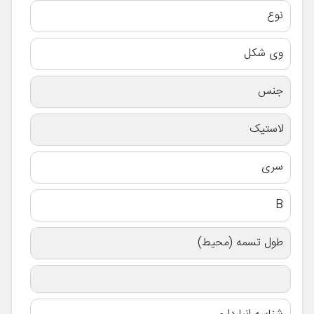
نوع
وی شکل
جنس
لاستیک
سری
B
طول تسمه (محیط)