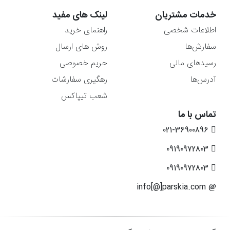
خدمات مشتریان
لینک های مفید
اطلاعات شخصی
راهنمای خرید
سفارش‌ها
روش های ارسال
رسیدهای مالی
حریم خصوصی
آدرس‌ها
رهگیری سفارشات
شعب تیپاکس
تماس با ما
021-36900896
09190972803
09190972803
info[@]parskia.com