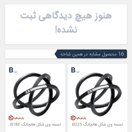
هنوز هیچ دیدگاهی ثبت
نشده!
16 محصول مشابه در همین شاخه
تسمه وی شکل هانچانگ B225
تسمه وی شکل هانچانگ B186