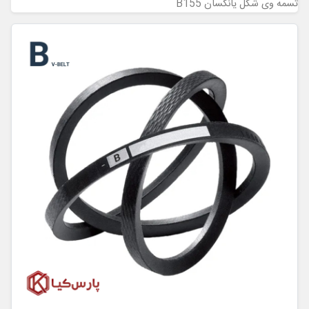
تسمه وی شکل یانگسان B155