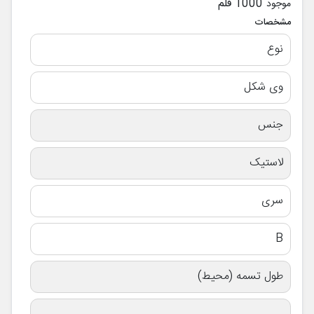
1000 قلم
موجود
مشخصات
نوع
وی شکل
جنس
لاستیک
سری
B
طول تسمه (محیط)