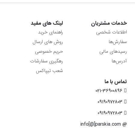
خدمات مشتریان
لینک های مفید
اطلاعات شخصی
راهنمای خرید
سفارش‌ها
روش های ارسال
رسیدهای مالی
حریم خصوصی
آدرس‌ها
رهگیری سفارشات
شعب تیپاکس
تماس با ما
021-36900896
09190972803
09190972803
info[@]parskia.com