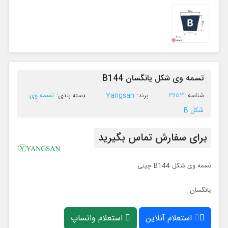
تسمه وی شکل یانگسان B144
Yangsan
تسمه وی
ﺷﻨﺎﺳﻪ:
3653
ﺑﺮﻧﺪ:
ﺩﺳﺘﻪ ﺑﻨﺪی:
شکل B
برای سفارش تماس بگیرید
تسمه وی شکل B144 چینی
یانگسان
استعلام آنلاین
استعلام واتساپ