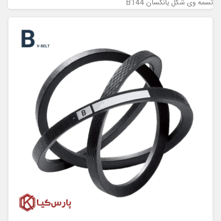
تسمه وی شکل یانگسان B144