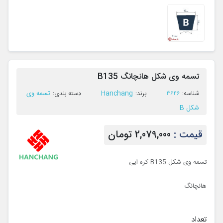
تسمه وی شکل هانچانگ B135
Hanchang
تسمه وی
ﺷﻨﺎﺳﻪ:
3646
ﺑﺮﻧﺪ:
ﺩﺳﺘﻪ ﺑﻨﺪی:
شکل B
قیمت :
2,079,000 تومان
تسمه وی شکل B135 کره ایی
هانچانگ
تعداد