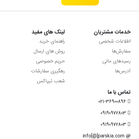
خدمات مشتریان
لینک های مفید
اطلاعات شخصی
راهنمای خرید
سفارش‌ها
روش های ارسال
رسیدهای مالی
حریم خصوصی
آدرس‌ها
رهگیری سفارشات
شعب تیپاکس
تماس با ما
021-36900896
09190972803
09190972803
info[@]parskia.com