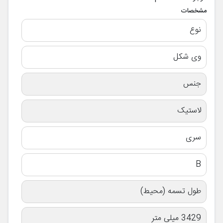
مشخصات
نوع
وی شکل
جنس
لاستیک
سری
B
طول تسمه (محیط)
3429 میلی متر