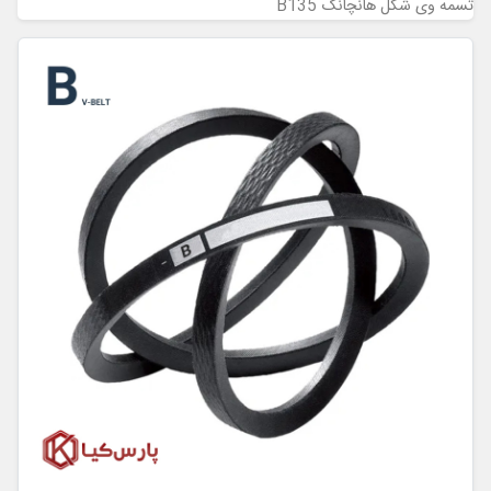
تسمه وی شکل هانچانگ B135