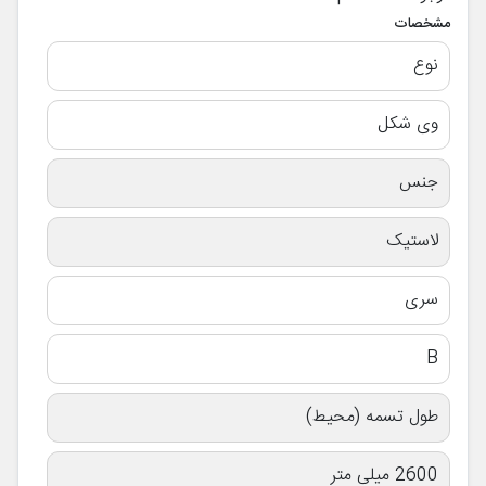
مشخصات
نوع
وی شکل
جنس
لاستیک
سری
B
طول تسمه (محیط)
2600 میلی متر