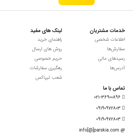
خدمات مشتریان
لینک های مفید
اطلاعات شخصی
راهنمای خرید
سفارش‌ها
روش های ارسال
رسیدهای مالی
حریم خصوصی
آدرس‌ها
رهگیری سفارشات
شعب تیپاکس
تماس با ما
021-36900896
09190972803
09190972803
info[@]parskia.com