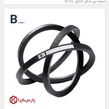
تسمه وی شکل دانگیل B102