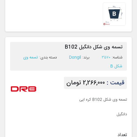
تسمه وی شکل دانگیل B102
Dongil
تسمه وی
ﺷﻨﺎﺳﻪ:
3570
ﺑﺮﻧﺪ:
ﺩﺳﺘﻪ ﺑﻨﺪی:
شکل B
قیمت :
2,266,000 تومان
تسمه وی شکل B102 کره ایی
دانگیل
تعداد