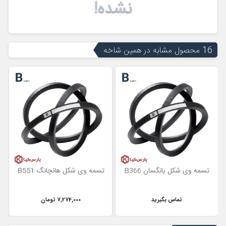
نشده!
16 محصول مشابه در همین شاخه
تسمه وی شکل یانگسان B366
تسمه وی شکل هانچانگ B551
تماس بگیرید
7,274,000 تومان