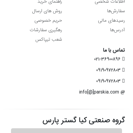
اطلاعات شخصی
راهنمای خرید
سفارش‌ها
روش های ارسال
رسیدهای مالی
حریم خصوصی
آدرس‌ها
رهگیری سفارشات
شعب تیپاکس
تماس با ما
021-36900896
09190972803
09190972803
info[@]parskia.com
گروه صنعتی کیا گستر پارس