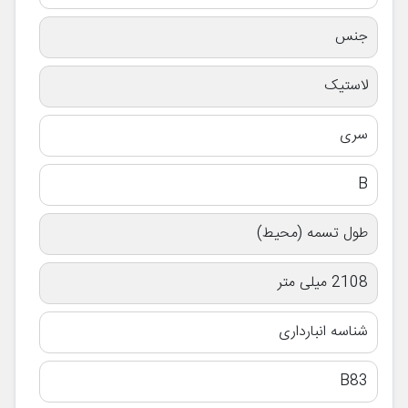
جنس
لاستیک
سری
B
طول تسمه (محیط)
2108 میلی متر
شناسه انبارداری
B83