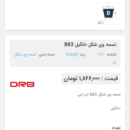
تسمه وی شکل دانگیل B83
Dongil
تسمه وی شکل
ﺷﻨﺎﺳﻪ:
3512
ﺑﺮﻧﺪ:
ﺩﺳﺘﻪ ﺑﻨﺪی:
B
قیمت :
1,826,000 تومان
تسمه وی شکل B83 کره ایی
دانگیل
تعداد