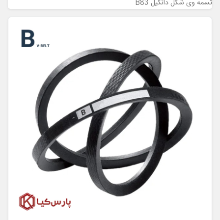
تسمه وی شکل دانگیل B83