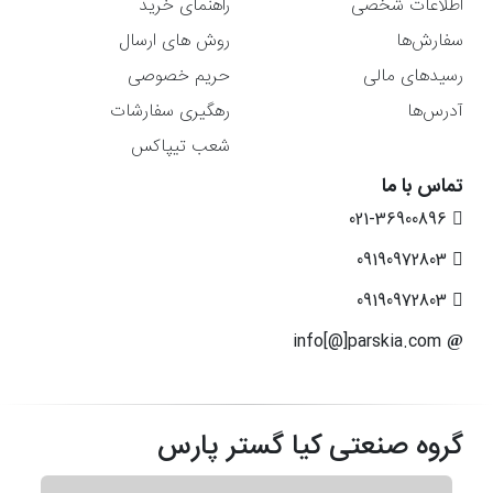
اطلاعات شخصی
راهنمای خرید
سفارش‌ها
روش های ارسال
رسیدهای مالی
حریم خصوصی
آدرس‌ها
رهگیری سفارشات
شعب تیپاکس
تماس با ما
021-36900896
09190972803
09190972803
info[@]parskia.com
گروه صنعتی کیا گستر پارس