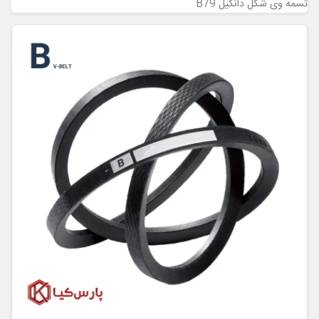
تسمه وی شکل دانگیل B79