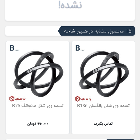
نشده!
16 محصول مشابه در همین شاخه
تسمه وی شکل یانگسان B136
تسمه وی شکل هانچانگ B75
تماس بگیرید
990,000 تومان