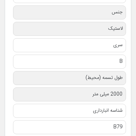
جنس
لاستیک
سری
B
طول تسمه (محیط)
2000 میلی متر
شناسه انبارداری
B79