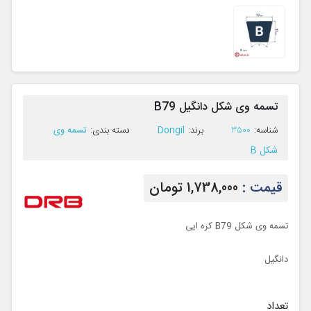
تسمه وی شکل دانگیل B79
Dongil
تسمه وی
ﺷﻨﺎﺳﻪ:
3500
ﺑﺮﻧﺪ:
ﺩﺳﺘﻪ ﺑﻨﺪی:
شکل B
قیمت :
1,738,000 تومان
تسمه وی شکل B79 کره ایی
دانگیل
تعداد