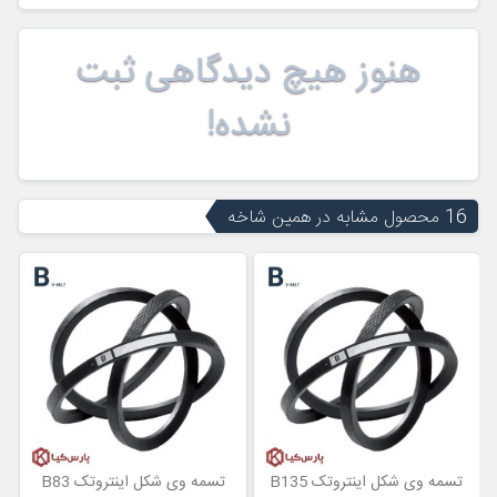
هنوز هیچ دیدگاهی ثبت
نشده!
16 محصول مشابه در همین شاخه
تسمه وی شکل اینتروتک B135
تسمه وی شکل اینتروتک B83