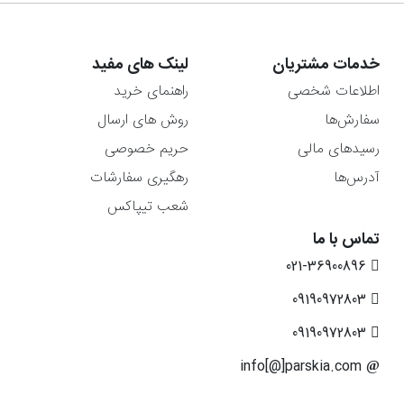
خدمات مشتریان
لینک های مفید
اطلاعات شخصی
راهنمای خرید
سفارش‌ها
روش های ارسال
رسیدهای مالی
حریم خصوصی
آدرس‌ها
رهگیری سفارشات
شعب تیپاکس
تماس با ما
021-36900896
09190972803
09190972803
info[@]parskia.com