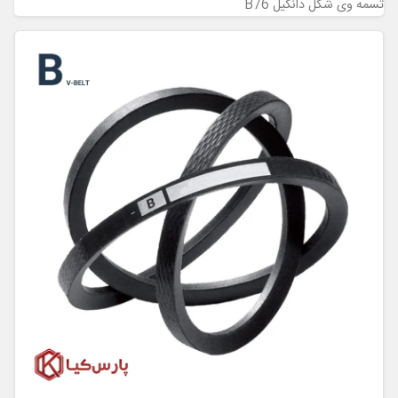
تسمه وی شکل دانگیل B76