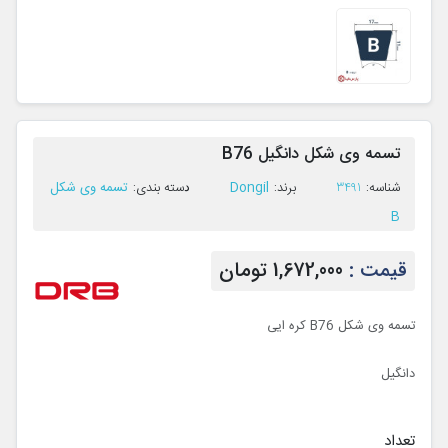
تسمه وی شکل دانگیل B76
Dongil
تسمه وی شکل
ﺷﻨﺎﺳﻪ:
3491
ﺑﺮﻧﺪ:
ﺩﺳﺘﻪ ﺑﻨﺪی:
B
قیمت :
1,672,000 تومان
تسمه وی شکل B76 کره ایی
دانگیل
تعداد