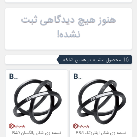
هنوز هیچ دیدگاهی ثبت
نشده!
16 محصول مشابه در همین شاخه
تسمه وی شکل اینتروتک B85
تسمه وی شکل یانگسان B49