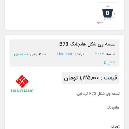
تسمه وی شکل هانچانگ B73
Hanchang
تسمه وی
ﺷﻨﺎﺳﻪ:
3483
ﺑﺮﻧﺪ:
ﺩﺳﺘﻪ ﺑﻨﺪی:
شکل B
قیمت :
1,125,000 تومان
تسمه وی شکل B73 کره ایی
هانچانگ
تعداد