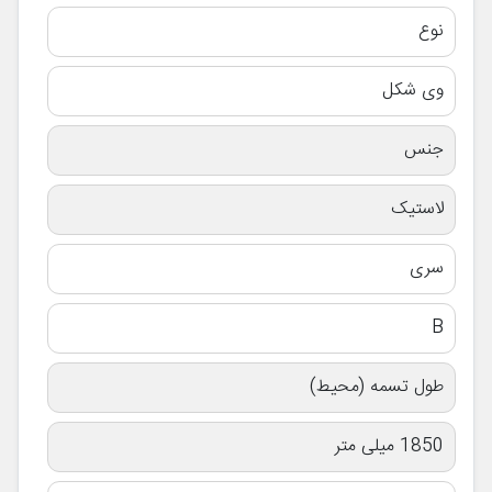
نوع
وی شکل
جنس
لاستیک
سری
B
طول تسمه (محیط)
1850 میلی متر