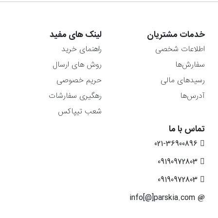
خدمات مشتریان
لینک های مفید
اطلاعات شخصی
راهنمای خرید
سفارش‌ها
روش های ارسال
رسیدهای مالی
حریم خصوصی
آدرس‌ها
رهگیری سفارشات
شعب تیپاکس
تماس با ما
021-36900896
09190972803
09190972803
info[@]parskia.com