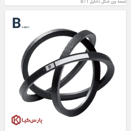
تسمه وی شکل دانگیل B71