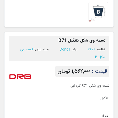
تسمه وی شکل دانگیل B71
Dongil
تسمه وی
ﺷﻨﺎﺳﻪ:
3476
ﺑﺮﻧﺪ:
ﺩﺳﺘﻪ ﺑﻨﺪی:
شکل B
قیمت :
1,562,000 تومان
تسمه وی شکل B71 کره ایی
دانگیل
تعداد