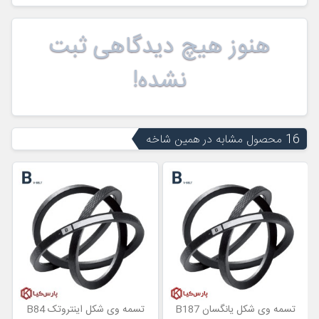
هنوز هیچ دیدگاهی ثبت
نشده!
16 محصول مشابه در همین شاخه
تسمه وی شکل یانگسان B187
تسمه وی شکل اینتروتک B84