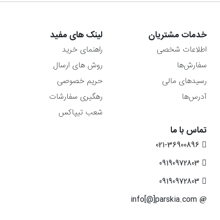
خدمات مشتریان
لینک های مفید
اطلاعات شخصی
راهنمای خرید
سفارش‌ها
روش های ارسال
رسیدهای مالی
حریم خصوصی
آدرس‌ها
رهگیری سفارشات
شعب تیپاکس
تماس با ما
021-36900896
09190972803
09190972803
info[@]parskia.com