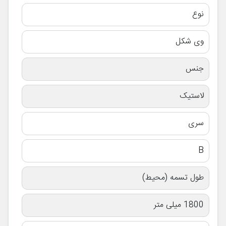
نوع
وی شکل
جنس
لاستیک
سری
B
طول تسمه (محیط)
1800 میلی متر