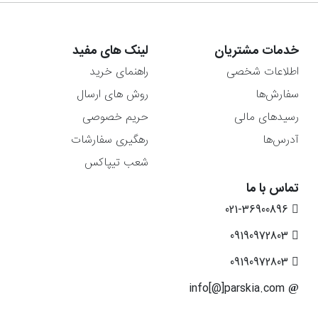
خدمات مشتریان
لینک های مفید
اطلاعات شخصی
راهنمای خرید
سفارش‌ها
روش های ارسال
رسیدهای مالی
حریم خصوصی
آدرس‌ها
رهگیری سفارشات
شعب تیپاکس
تماس با ما
021-36900896
09190972803
09190972803
info[@]parskia.com