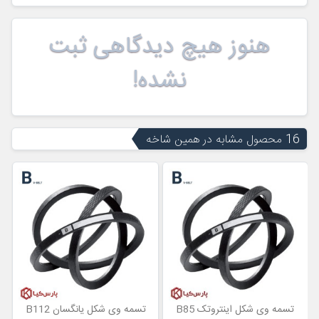
هنوز هیچ دیدگاهی ثبت
نشده!
16 محصول مشابه در همین شاخه
تسمه وی شکل اینتروتک B85
تسمه وی شکل یانگسان B112