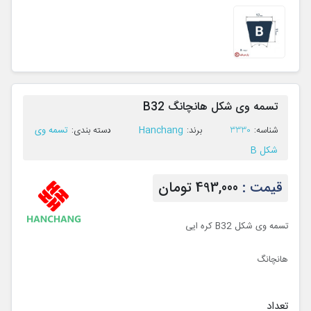
تسمه وی شکل هانچانگ B32
Hanchang
تسمه وی
ﺷﻨﺎﺳﻪ:
3330
ﺑﺮﻧﺪ:
ﺩﺳﺘﻪ ﺑﻨﺪی:
شکل B
قیمت :
493,000 تومان
تسمه وی شکل B32 کره ایی
هانچانگ
تعداد