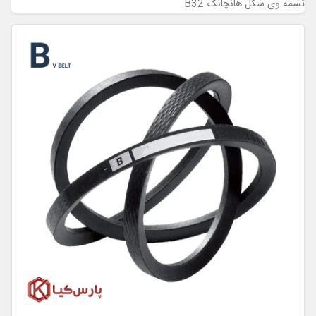
تسمه وی شکل هانچانگ B32