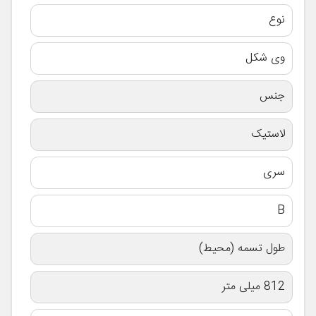
نوع
وی شکل
جنس
لاستیک
سری
B
طول تسمه (محیط)
812 میلی متر