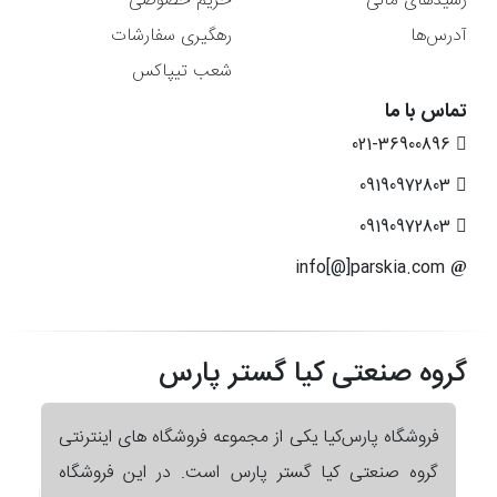
رسیدهای مالی
حریم خصوصی
آدرس‌ها
رهگیری سفارشات
شعب تیپاکس
تماس با ما
021-36900896
09190972803
09190972803
info[@]parskia.com
گروه صنعتی کیا گستر پارس
فروشگاه پارس‌کیا یکی از مجموعه فروشگاه های اینترنتی
گروه صنعتی کیا گستر پارس است. در این فروشگاه