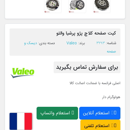
کیت صفحه کلاچ پژو پرشیا والئو
Valeo
دیسک و
ﺷﻨﺎﺳﻪ:
3293
ﺑﺮﻧﺪ:
ﺩﺳﺘﻪ ﺑﻨﺪی:
صفحه
برای سفارش تماس بگیرید
اصلی فرانسه با ضمانت اصالت کالا
هولوگرام دار
استعلام آنلاین
استعلام واتساپ
استعلام تلفنی