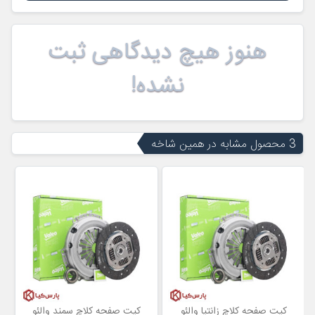
هنوز هیچ دیدگاهی ثبت
نشده!
3 محصول مشابه در همین شاخه
کیت صفحه کلاچ زانتیا والئو
کیت صفحه کلاچ سمند والئو