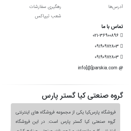
آدرس‌ها
رهگیری سفارشات
شعب تیپاکس
تماس با ما
021-36900896
09190972803
09190972803
info[@]parskia.com
گروه صنعتی کیا گستر پارس
فروشگاه پارس‌کیا یکی از مجموعه فروشگاه های اینترنتی
گروه صنعتی کیا گستر پارس است. در این فروشگاه