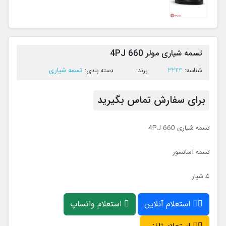
تسمه شیاری مولر 4PJ 660
تسمه شیاری
ﺷﻨﺎﺳﻪ:
3244
ﺑﺮﻧﺪ:
ﺩﺳﺘﻪ ﺑﻨﺪی:
برای سفارش تماس بگیرید
تسمه شیاری 4PJ 660
تسمه آسانسور
4 شیار
استعلام آنلاین
استعلام واتساپ