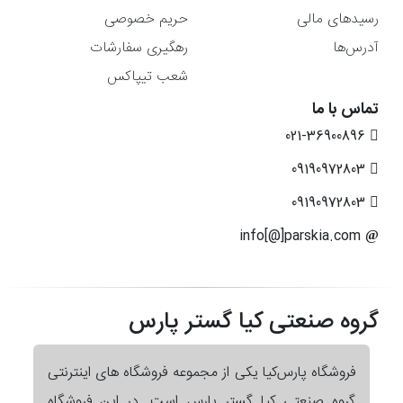
رسیدهای مالی
حریم خصوصی
آدرس‌ها
رهگیری سفارشات
شعب تیپاکس
تماس با ما
021-36900896
09190972803
09190972803
info[@]parskia.com
گروه صنعتی کیا گستر پارس
فروشگاه پارس‌کیا یکی از مجموعه فروشگاه های اینترنتی
گروه صنعتی کیا گستر پارس است. در این فروشگاه