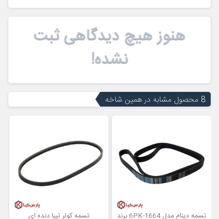
هنوز هیچ دیدگاهی ثبت
نشده!
8 محصول مشابه در همین شاخه
تسمه دینام مدل 6PK-1664 برند
تسمه کولر تیبا دنده ای