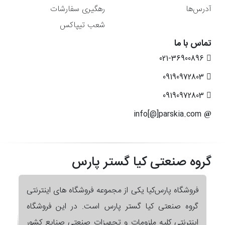
آدرس‌ها
رهگیری سفارشات
شعب تیپاکس
تماس با ما
021-36900896
09190972803
09190972803
info[@]parskia.com
گروه صنعتی کیا گستر پارس
فروشگاه پارس‌کیا یکی از مجموعه فروشگاه های اینترنتی
گروه صنعتی کیا گستر پارس است. در این فروشگاه
اینترنتی کلیه ملزومات و تجهیزات صنعتی صنایع کشور