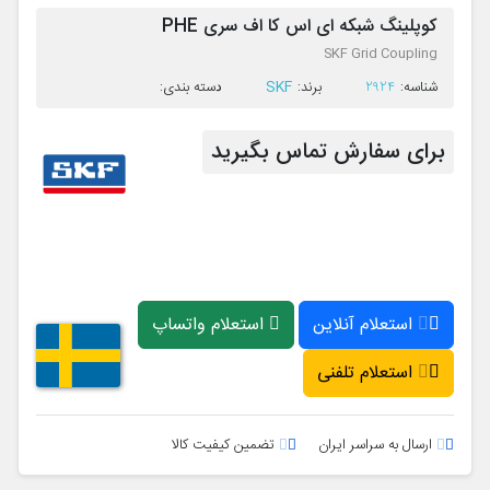
کوپلینگ شبکه ای اس کا اف سری PHE
SKF Grid Coupling
SKF
ﺷﻨﺎﺳﻪ:
2924
ﺑﺮﻧﺪ:
ﺩﺳﺘﻪ ﺑﻨﺪی:
برای سفارش تماس بگیرید
استعلام آنلاین
استعلام واتساپ
استعلام تلفنی
ارسال به سراسر ایران
تضمین کیفیت کالا