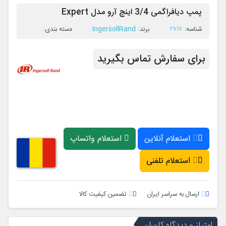
پمپ دیافراگمی 3/4 اینچ آرو مدل Expert
IngersollRand
ﺷﻨﺎﺳﻪ:
2717
ﺑﺮﻧﺪ:
ﺩﺳﺘﻪ ﺑﻨﺪی:
برای سفارش تماس بگیرید
استعلام آنلاین
استعلام واتساپ
استعلام تلفنی
ارسال به سراسر ایران
تضمین کیفیت کالا
امتیاز و دیدگاه کاربران