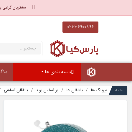
مشتریان گرامی با
021-36900896
دسته بندی ها
بلاگ
خانه
بیرینگ ها
یاتاقان ها
بر اساس برند
یاتاقان آساهی