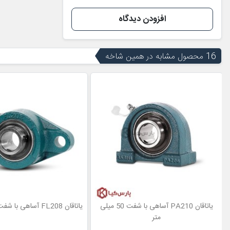
افزودن دیدگاه
16 محصول مشابه در همین شاخه
یاتاقان PA210 آساهی با شفت 50 میلی
یاتاقان FL208 آساهی با شفت 40 میلی متر
متر