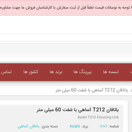
 توجه به نوسانات قیمت لطفاً قبل از ثبت سفارش با کارشناسان فروش ما جهت مشاوره
تسمه ها
بیرینگ ها
برند ها
کشور ها
تماس با
یاتاقان T212 آساهی با شفت 60 میلی متر
یاتاقان T212 آساهی با شفت 60 میلی متر
Asahi T212 Housing Unit
ﺷﻨﺎﺳﻪ:
1657
ﺑﺮﻧﺪ:
Asahi
ﺩﺳﺘﻪ ﺑﻨﺪی:
یاتاقان آساهی