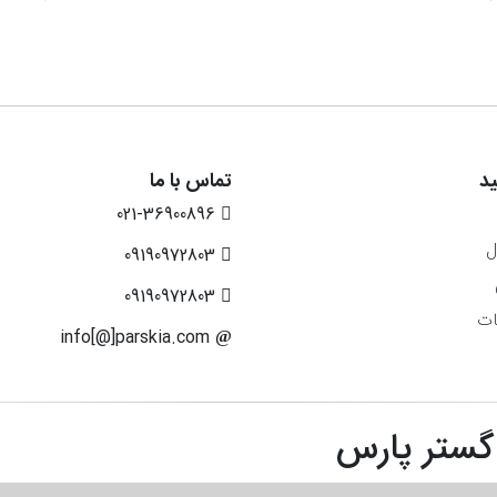
د
تماس با ما
021-36900896
ل
09190972803
09190972803
ات
info[@]parskia.com
 گستر پارس