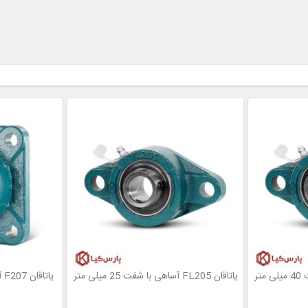
یاتاقان FL205 آساهی با شفت 25 میلی متر
یاتاقان F207 آساهی با شفت 35 میلی متر