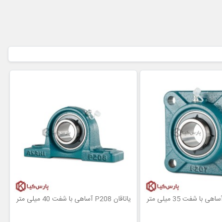
یاتاقان P208 آساهی با شفت 40 میلی متر