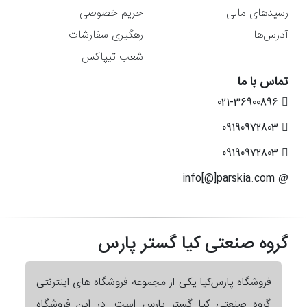
رسیدهای مالی
حریم خصوصی
آدرس‌ها
رهگیری سفارشات
شعب تیپاکس
تماس با ما
021-36900896
09190972803
09190972803
info[@]parskia.com
گروه صنعتی کیا گستر پارس
فروشگاه پارس‌کیا یکی از مجموعه فروشگاه های اینترنتی
گروه صنعتی کیا گستر پارس است. در این فروشگاه