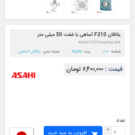
یاتاقان F210 آساهی با شفت 50 میلی متر
Asahi F210 Housing Unit
Asahi
یاتاقان آساهی
ﺷﻨﺎﺳﻪ:
1618
ﺑﺮﻧﺪ:
ﺩﺳﺘﻪ ﺑﻨﺪی:
قیمت :
6,400,000 تومان
تعداد
افزودن به سبد خرید
