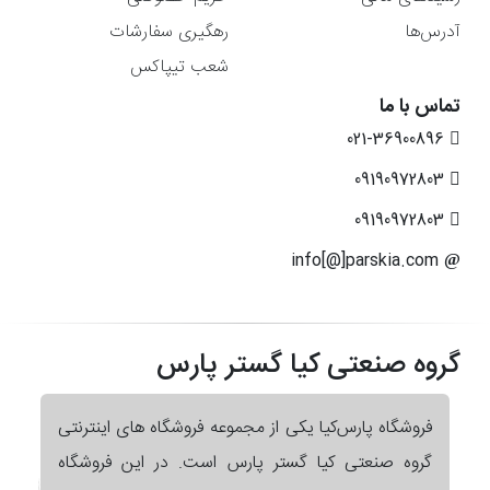
آدرس‌ها
رهگیری سفارشات
شعب تیپاکس
تماس با ما
021-36900896
09190972803
09190972803
info[@]parskia.com
گروه صنعتی کیا گستر پارس
فروشگاه پارس‌کیا یکی از مجموعه فروشگاه های اینترنتی
گروه صنعتی کیا گستر پارس است. در این فروشگاه