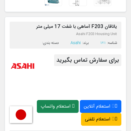
یاتاقان F203 آساهی با شفت 17 میلی متر
Asahi F203 Housing Unit
Asahi
ﺷﻨﺎﺳﻪ:
1611
ﺑﺮﻧﺪ:
ﺩﺳﺘﻪ ﺑﻨﺪی:
برای سفارش تماس بگیرید
استعلام آنلاین
استعلام واتساپ
استعلام تلفنی