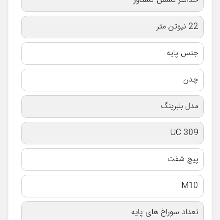
حداکثر کشش گشتاور
22 نیوتن متر
جنس پایه
چدن
مدل بلبرینگ
UC 309
پیچ شفت
M10
تعداد سوراخ های پایه