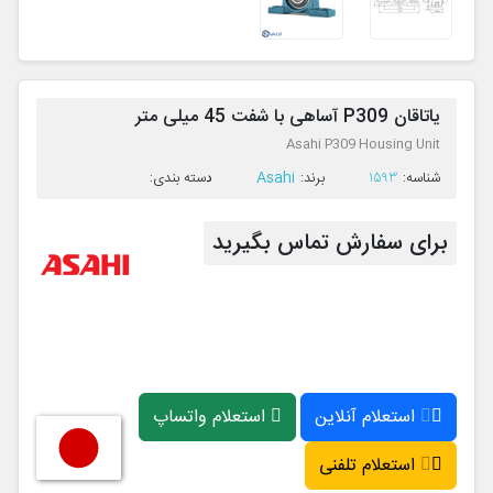
یاتاقان P309 آساهی با شفت 45 میلی متر
Asahi P309 Housing Unit
Asahi
ﺷﻨﺎﺳﻪ:
1593
ﺑﺮﻧﺪ:
ﺩﺳﺘﻪ ﺑﻨﺪی:
برای سفارش تماس بگیرید
استعلام آنلاین
استعلام واتساپ
استعلام تلفنی