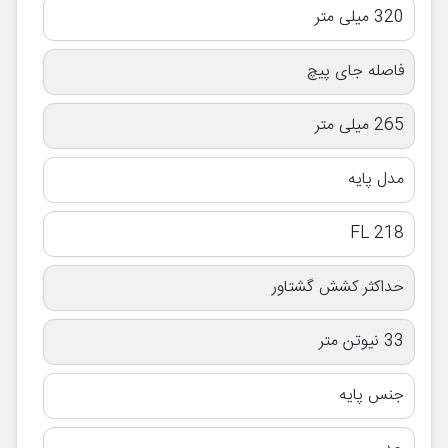
320 میلی متر
فاصله جای پیچ
265 میلی متر
مدل پایه
FL 218
حداکثر کشش گشتاور
33 نیوتن متر
جنس پایه