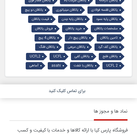
یاتاقان کارخانه
یاتاقان سرعت بالا
یاتاقان فشار قوی
یاتاقان قفسه فولادی
یاتاقان مینیاتوری
یاتاقان دو پیچ
یاتاقان پایه عمود
یاتاقان پایه چدن
قیمت یاتاقان
مشخصات یاتاقان
خرید یاتاقان
فروش یاتاقان
تامین یاتاقان
یاتاقان پیچ دار
یاتاقان 4 پیچ
یاتاقان کف گرد
یاتاقان مربعی
یاتاقان فلنگ
یاتاقان فلنج
یاتاقان کفی
UCFL
UCFL2
UCFL 2
یاتاقان با شفت
asahi
آساهی
برای تماس کلیک کنید
نماد ها و مجوز ها
فروشگاه پارس کیا با ارائه کالاها و خدمات با کیفیت و کسب