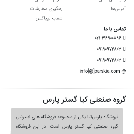
آدرس‌ها
رهگیری سفارشات
شعب تیپاکس
تماس با ما
021-36900896
09190972803
09190972803
info[@]parskia.com
گروه صنعتی کیا گستر پارس
فروشگاه پارس‌کیا یکی از مجموعه فروشگاه های اینترنتی
گروه صنعتی کیا گستر پارس است. در این فروشگاه