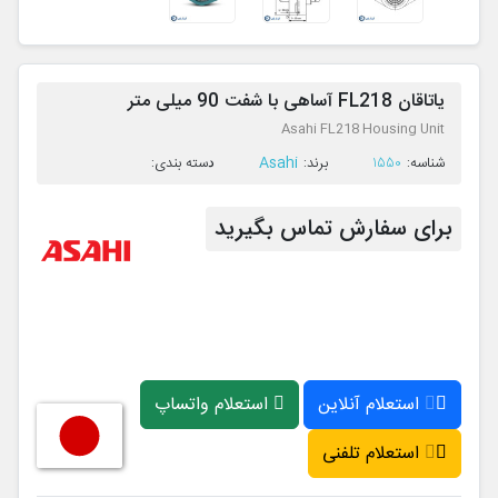
یاتاقان FL218 آساهی با شفت 90 میلی متر
Asahi FL218 Housing Unit
Asahi
ﺷﻨﺎﺳﻪ:
1550
ﺑﺮﻧﺪ:
ﺩﺳﺘﻪ ﺑﻨﺪی:
برای سفارش تماس بگیرید
استعلام آنلاین
استعلام واتساپ
استعلام تلفنی